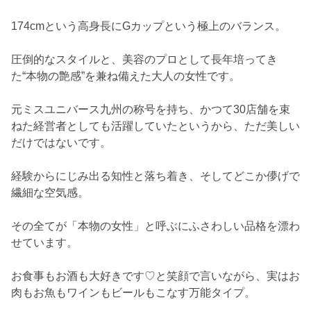
174cmという高身長にGカップという極上のバランス。
圧倒的なスタイルと、美容のプロとして長年培ってき
た“本物の艶感”を兼ね備えた大人の女性です。
元ミスユニバース九州の称号を持ち、かつて30店舗を束
ねた経営者としても活躍していたというから、ただ美しい
だけではないです。
経験からにじみ出る知性と落ち着き、そしてどこか儚げで
繊細な空気感。
その全てが「本物の女性」と呼ぶにふさわしい品格を漂わ
せています。
お食事もお酒も大好きです♡と笑顔で言いながら、実はお
肉もお魚もワインもビールもこなす万能タイプ。